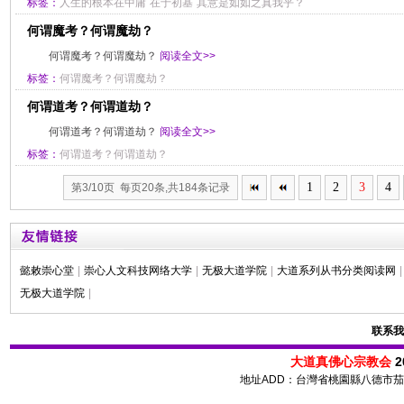
标签：
人生的根本在中庸
在于初基
其意是如如之真我乎？
何谓魔考？何谓魔劫？
何谓魔考？何谓魔劫？
阅读全文>>
标签：
何谓魔考？何谓魔劫？
何谓道考？何谓道劫？
何谓道考？何谓道劫？
阅读全文>>
标签：
何谓道考？何谓道劫？
1
2
3
4
第3/10页 每页20条,共184条记录
懿敕崇心堂
|
崇心人文科技网络大学
|
无极大道学院
|
大道系列从书分类阅读网
|
无极大道学院
|
联系我
大道真佛心宗教会
2
地址ADD：台灣省桃園縣八德市茄苳路 72