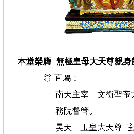
本堂榮膺 無極皇母大天尊親身
◎ 直屬：
南天主宰 文衡聖帝
務院督管。
昊天 玉皇大天尊 