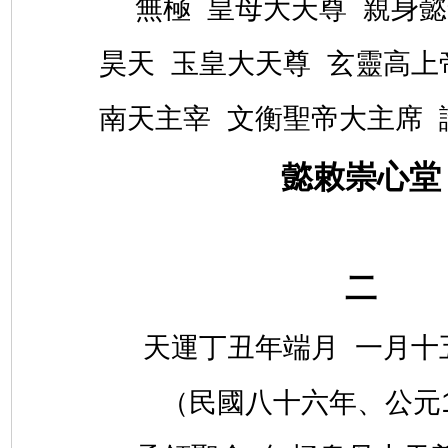
無極 皇母大天尊 親身
昊天 玉皇大天尊 玄靈高上
南天主宰 文衡聖帝大主席
懿敕崇心堂
二
天運丁丑年端月 一月十
（民國八十六年、公元1