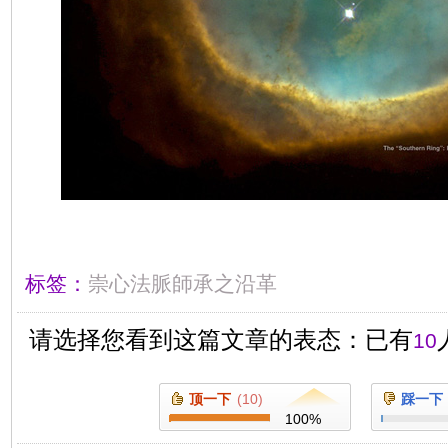
标签：
崇心法脈師承之沿革
请选择您看到这篇文章的表态：已有
10
顶一下
(
10
)
踩一下
100
%