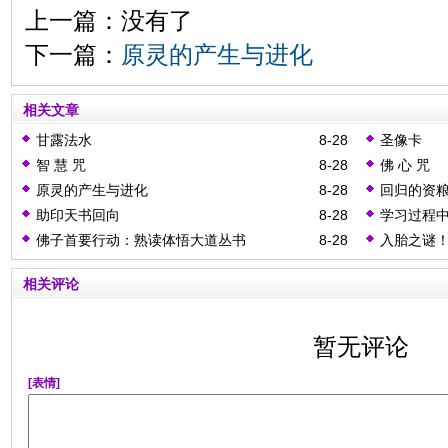
上一篇：没有了
下一篇：
原灵的产生与进化
相关文章
甘露法水
8-28
圣像卡
智 慧 咒
8-28
佛 心 咒
原灵的产生与进化
8-28
回归的资
助印天书回向
8-28
学习过程
佛子首要行动：熟读体悟大道丛书
8-28
入胎之谜
相关评论
暂无评论
[表情]