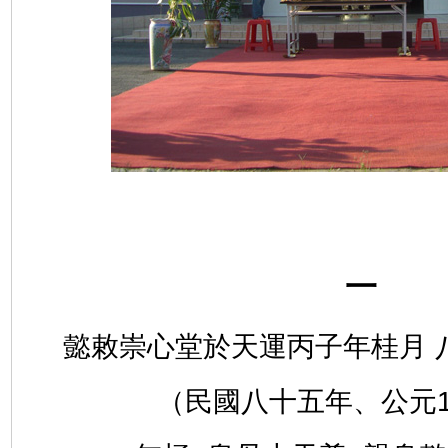
一
懿敕崇心堂於天運丙子年桂月 
（民國八十五年、公元1