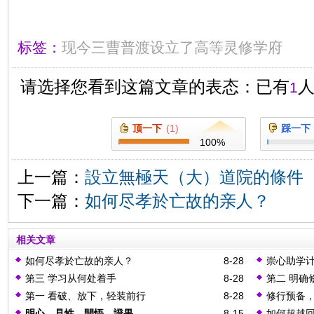
标签：
现今三曹普渡设立了高等灵修学府
请选择您看到这篇文章的表态：已有
1
顶一下
(
1
)
踩一下
100
%
上一篇：
設立無極天（大）道院的條件
下一篇：
如何尽孝於亡故的亲人？
相关文章
如何尽孝於亡故的亲人？
8-28
崇心助学
第三 学习从何处着手
8-28
第二 明确
第一 看破、放下，轻装前行
8-28
修行预备
明心，見性，開悟，證果
8-15
如何超越