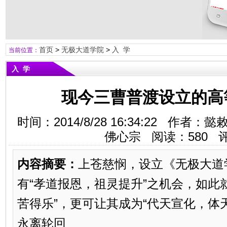
首页
>
无极大道学院
>
入 学
当前位置：
入 学
现今三曹普渡设立的高
时间：2014/8/28 16:34:22 作
佛心宗 阅读：
580
评
内容摘要：
上苍慈悯，设立《无极大道
有“孝道报恩，祖灵提升”之机会，如此
苦得乐”，更可让其成为“代天宣化，体
永离轮回